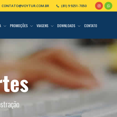
CONTATO@VOYTUR.COM.BR
(81) 9 9251-7050
IA
PROMOÇÕES
VIAGENS
DOWNLOADS
CONTATO
rtes
ostração