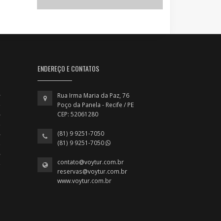
ENDEREÇO E CONTATOS
Rua Irma Maria da Paz, 76
Poço da Panela - Recife / PE
CEP: 52061280
(81) 9 9251-7050
(81) 9 9251-7050
contato@voytur.com.br
reservas@voytur.com.br
www.voytur.com.br